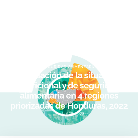
SEGURIDAD ALIMENTARIA
Evaluación de la situación
nutricional y de seguridad
alimentaria en 4 regiones
priorizadas de Honduras, 2022
abril 28, 2023