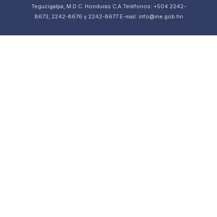
Tegucigalpa, M.D.C. Honduras C.A Teléfonos: +504 2242-
8673, 2242-8676 y 2242-8677 E-mail: info@ine.gob.hn