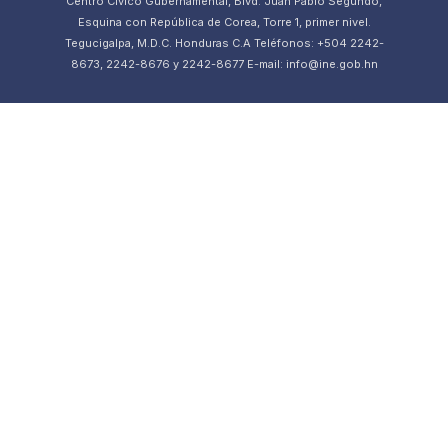
Centro Cívico Gubernamental, Blvd. Juan Pablo Segundo,
Esquina con República de Corea, Torre 1, primer nivel.
Tegucigalpa, M.D.C. Honduras C.A Teléfonos: +504 2242-
8673, 2242-8676 y 2242-8677 E-mail: info@ine.gob.hn