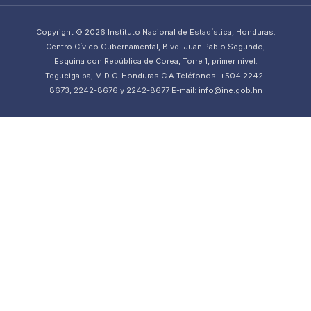
Copyright © 2026 Instituto Nacional de Estadística, Honduras.
Centro Cívico Gubernamental, Blvd. Juan Pablo Segundo,
Esquina con República de Corea, Torre 1, primer nivel.
Tegucigalpa, M.D.C. Honduras C.A Teléfonos: +504 2242-
8673, 2242-8676 y 2242-8677 E-mail: info@ine.gob.hn