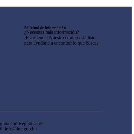
Solicitud de información
¿Necesitas más información?
¡Escríbenos! Nuestro equipo está listo
para ayudarte a encontrar lo que buscas.
quina con República de
il: info@ine.gob.hn