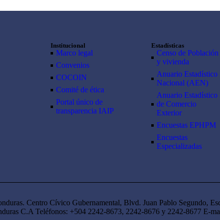
Institucional
Estadísticas
Marco legal
Censo de Población
y vivienda
Convenios
Anuario Estadístico
COCOIN
Nacional (AEN)​
Comité de ética
Anuario Estadístico
Portal único de
de Comercio
transparencia IAIP
Exterior
Encuestas EPHPM
Encuestas
Especializadas
 Honduras. Centro Cívico Gubernamental, Blvd. Juan Pablo Segundo, Es
Honduras C.A Teléfonos: +504 2242-8673, 2242-8676 y 2242-8677 E-ma