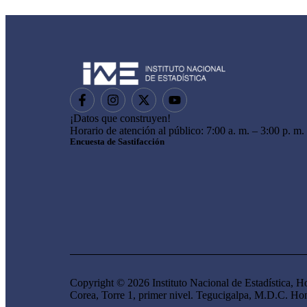
¡Datos que construyen!
Horario de atención al público: 7:00 a. m. – 3:00 p. m.
Encuesta de Sastifacción
Copyright © 2026 Instituto Nacional de Estadística,
Corea, Torre 1, primer nivel. Tegucigalpa, M.D.C. 