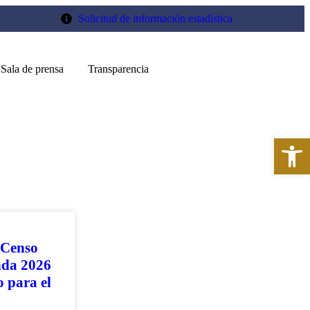
Solicitud de información estadística
Sala de prensa
Transparencia
Abr
 Censo
nda 2026
o para el